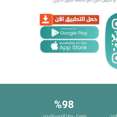
%
98
اين
معدل رضا المستفيدين