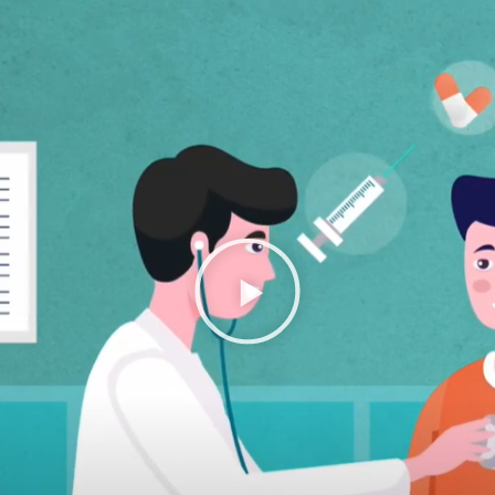
P
l
a
y