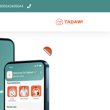
خطي
905543405044
لى
لمحتوى