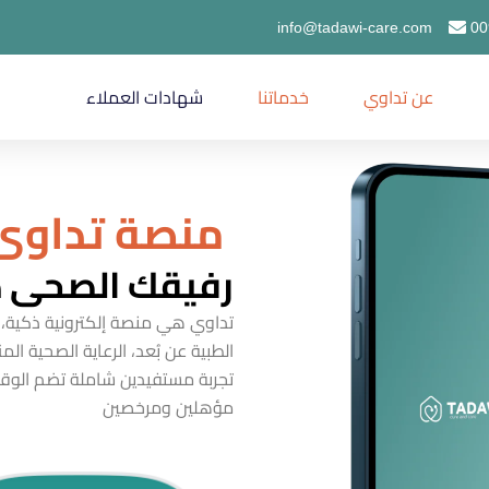
info@tadawi-care.com
00
عن تداوي
خدماتنا
شهادات العملاء
منصة تداوي .
رفيقك الصحي د
تداوي هي منصة إلكترونية ذكية،
الطبية عن بُعد، الرعاية الصحية ال
تجربة مستفيدين شاملة تضم الوقا
مؤهلين ومرخصين