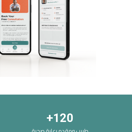
+
120
طبيب ومقدم رعاية صحية