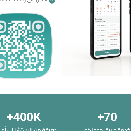
+
400
K
+
70
خدمة طبية لخدمتكم
دقيقة من الاستشارات أونل