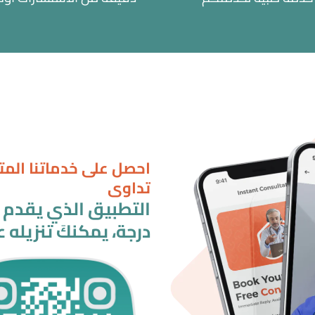
احصل على خدماتنا الم
تداوي
درجة، يمكنكَ تنزيله ع